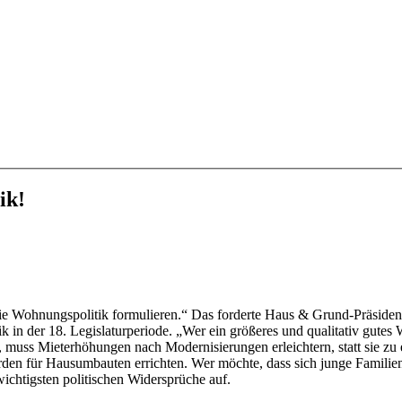
ik!
eie Wohnungs­politik formulieren.“ Das forderte Haus & Grund-Präsiden
 in der 18. Legislatur­periode. „Wer ein größeres und qualitativ gute
muss Miet­erhöhungen nach Moderni­sierungen erleichtern, statt sie zu 
rden für Haus­umbauten errichten. Wer möchte, dass sich junge Familie
wichtigsten politischen Wider­sprüche auf.