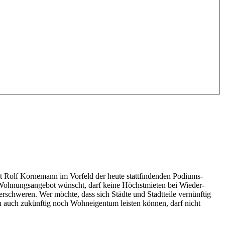
t Rolf Kornemann im Vorfeld der heute statt­findenden Podiums­
s Wohnungs­angebot wünscht, darf keine Höchst­mieten bei Wieder­
erschweren. Wer möchte, dass sich Städte und Stadt­teile vernünftig
n auch zukünftig noch Wohn­eigentum leisten können, darf nicht