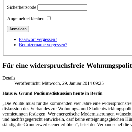
Sicherheitscode
Angemeldet bleiben
Passwort vergessen?
Benutzername vergessen?
Für eine widerspruchsfreie Wohnungspolit
Details
Veröffentlicht: Mittwoch, 29. Januar 2014 09:25
Haus & Grund-Podiumsdiskussion heute in Berlin
„Die Politik muss für die kommenden vier Jahre eine widerspruchs­fr
diskussion des Verbandes zur Wohnungs- und Stadtentwicklungs­politik
vermietungen fest­legen. Wer energetische Moderni­sierungen wünscht, 
und nachfrage­gerecht entwickeln, darf keine enteignungs­gleichen Hü
ständig die Grund­erwerb­steuer erhöhen“, listet der Verbands­chef die 